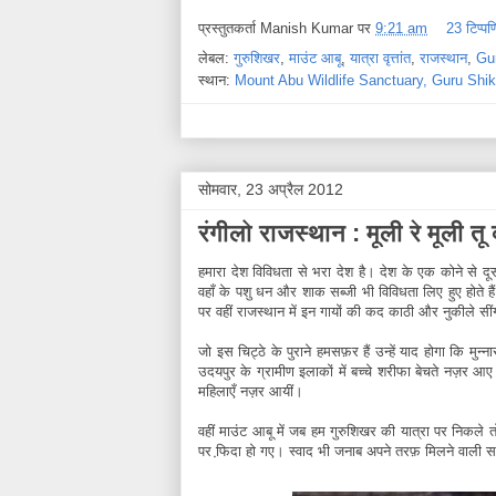
प्रस्तुतकर्ता
Manish Kumar
पर
9:21 am
23 टिप्पणि
लेबल:
गुरुशिखर
,
माउंट आबू
,
यात्रा वृत्तांत
,
राजस्थान
,
Gu
स्थान:
Mount Abu Wildlife Sanctuary, Guru Shik
सोमवार, 23 अप्रैल 2012
रंगीलो राजस्थान : मूली रे मूली तू 
हमारा देश विविधता से भरा देश है। देश के एक कोने से दूस
वहाँ के पशु धन और शाक सब्जी भी विविधता लिए हुए होते है
पर वहीं राजस्थान में इन गायों की कद काठी और नुकीले सींग
जो इस चिट्ठे के पुराने हमसफ़र हैं ‌उन्हें याद होगा कि मुन्ना
उदयपुर के ग्रामीण इलाकों में बच्चे शरीफा बेचते नज़र आए व
महिलाएँ नज़र आयीं।
वहीं माउंट आबू में जब हम गुरुशिखर की यात्रा पर निकले
पर फि़दा हो गए। स्वाद भी जनाब अपने तरफ़ मिलने वाली स