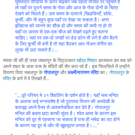
घुमावदार सीढियों से ऊपर चढ़कर जब पहली मंजिल पर पहुँचते है
तो यहाँ पर पुराने समय के गोवा और आज के गोवा दोनों के चित्र
देखने को मिलते हैं। उस समय के दरवाजे ,खिड़कियाँ, सोफे,
कुर्सी, और भी बहुत कुछ यहाँ पर देखा जा सकता है। अगर
इतिहास को जानने का शौक हो और समय की कमी ना हो तो
यहाँ पर आराम से एक-एक चीज को देखते पढ़ते हुए चलना
चाहिए। यहां पर एक-दो जगहों पर हेड फ़ोन भी लगे है और बैठने
के लिए कुर्सी भी बनी है तो यहां बैठकर आप गोअन संगीत का
लुत्फ़ भी उठा सकते हैं।...
ममता जी की ही तरह जबलपुर के चिट्ठाकार
महेंद्र मिश्रा
आजकल हम सब को
अपने शहर के आस पास के मंदिरों की सैर करा रहे हैं। इस सिलसिले में उन्होंने
विवरण दिया जबलपुर के
गोपालपुर
और
लक्ष्मीनारायण मंदिर
का।
गोपालपुर के
मंदिर
के बारे में वे लिखते हैं...
"....पूरे परिसर मे २१ शिवलिंग के दर्शन होते है। यहाँ भव्य मन्दिर
के अलावा कई भग्नावशेष है जो पुरातत्व विभाग की अनदेखी के
बावजूद अपने वैभव से आश्चर्यचकित कर देते हैं। गोपालपुर
मन्दिर की बाहय छटा काफी सुंदर है। श्वेत आभा के कारण इस
मन्दिर को दूर से पहचाना जा सकता है पास ही नर्मदा का तट होने
के कारण यह दूर से और भी ख़ूबसूरत लगता है।...."