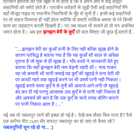
प्राचीन इमारतों की एक खूबी ये भी होती है कि वे अपने आप में कई अनूठी
कहानियों को समेटे होते हैं। प्राचीन धरोहरों से जुड़ी ऍसी कई कहानियाँ मैंने
वहाँ मौजूद गाइड या स्थानीय निवासियों के मुँह से सुनी हैं। इनमें कई कहानियों
पर तो सहज विश्वास ही नहीं होता क्योंकि वो हमारी तार्किक क्षमता से परे किसी
सत्य का उद्घाटन करती दिखती हैं। पर जब साक्ष्य भी सामने हो तो मन अचंभित
जरूर होता है। अब इस
झनझन बेरी के कुएँ
की बात मिश्रा जी कुछ यूँ बताते हैं..
"....झनझन बेरी का कुआँ पानी के लिए नही बल्कि सूखा होने के
कारण प्रसिद्ध है बताया गया है कि यह कुआँ सौ साल से अधिक
पुराना है जो शुरू से ही सूखा है। गाँव वालो ने जानकारी देते हुए
बताया कि यहाँ झनझन बेरी नाम बेड़नी रहती थी। नाच गाकर
वह जो कमाती थी सारी कमाई वह कुएँ की खुदाई मे लगा देती थी
पर काफी गहरे तक खुदाई करने पर भी उसमे पानी नही निकला।
खुदाई करते समय कुएँ मे से मुर्गो की आवाजे आने लगी तो खुदाई
बंद कर दी गई परन्तु आजतक उस कुएँ मे से पानी नही निकला है
और आश्चर्य की बात है कि उस कुएँ के चारो तरफ़ बोरिंग कराने
पर पानी निकल आता है।..."
भई अब तो जबलपुर जाने की इच्छा हो गई है। देखें कब मौका मिल पाता है? वैसे
एक ब्लॉगर मीट cum सैर सपाटा जबलपुर का हो जाए तो कैसा रहे?
जबलपुरियों सुन रहे हो ना... :)