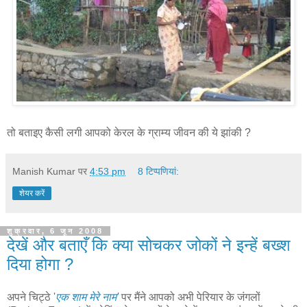
तो बताइए कैसी लगी आपको केरल के ग्राम्य जीवन की ये झांकी ?
Manish Kumar
पर
4:53 pm
8 टिप्‍पणियां:
शेयर करें
शुक्रवार, 6 जून 2008
देखें और बताएँ कि क्या सोचकर जोकों ने इन्हें बख्श
दिया होगा ?
अपने चिट्ठे
'
एक शाम मेरे नाम'
पर मैंने आपको अभी पेरियार के जंगलों