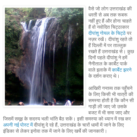
वैसे जो लोग उत्तराखंड की
धरती से अब तक रूबरू
नहीं हुए हैं और होना चाहते
हैं वो नवोदित चिट्ठाकार
दीपांशु गोयल के चिट्ठे
पर
नज़र रखें। दीपांशु रहते तो
हैं दिल्ली में पर ताल्लुक
रखते हैं उत्तराखंड से। कुछ
दिनों पहले दीपांशु ने हमें
नैनीताल के कार्बेट पार्क
वाले इलाके में
कार्बेट झरने
के दर्शन कराए थे।
आखिरी गन्तव्य तक पहुँचने
के लिए किसी भी यात्री की
समस्या होती है कि कौन सी
गाड़ी ली जाए जो उसके
बजट में भी समा जाए और
जिसमें समूह के सदस्य भली भांति बैठ सकें। इसी समस्या को ध्यान में रख कर
अपनी नई पोस्ट में
दीपांशु दे रहे हैं, उत्तराखंड के चारों धामों में जाने के लिए
इंडिका से लेकर इनोवा तक में जाने के लिए खर्चे की जानकारी।