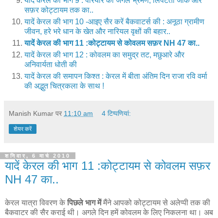
यादें केरल की भाग 9 : पेरियार का जंगल भ्रमण, लिपटती जोंकें और
सफ़र कोट्टायम तक का..
यादें केरल की भाग 10 -आइए सैर करें बैकवाटर्स की : अनूठा ग्रामीण
जीवन, हरे भरे धान के खेत और नारियल वृक्षों की बहार..
यादें केरल की भाग 11 :कोट्टायम से कोवलम सफ़र NH 47 का..
यादें केरल की भाग 12 : कोवलम का समुद्र तट, मछुआरे और
अनिवार्यता धोती की
यादें केरल की समापन किश्त : केरल में बीता अंतिम दिन राजा रवि वर्मा
की अद्भुत चित्रकला के साथ !
Manish Kumar
पर
11:10 am
4 टिप्‍पणियां:
शेयर करें
शनिवार, 6 मार्च 2010
यादें केरल की भाग 11 :कोट्टायम से कोवलम सफ़र
NH 47 का..
केरल यात्रा विवरण के
पिछले भाग में
मैंने आपको कोट्टायम से अलेप्पी तक की
बैकवाटर की सैर कराई थी। अगले दिन हमें कोवलम के लिए निकलना था। अब