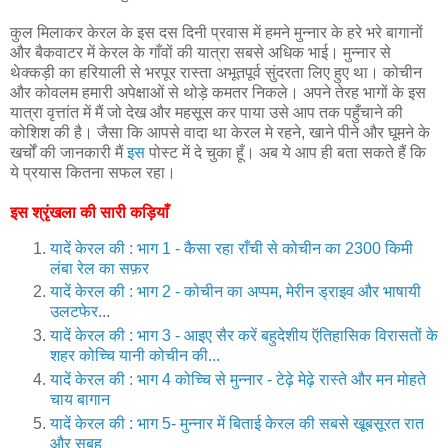
कुल मिलाकर केरल के इस दस दिनी प्रवास में हमने मुन्नार के हरे भरे बागानों
और बैकवाटर में केरल के गाँवों की यात्रा सबसे अधिक भाई। मुन्नार से
थेक्कड़ी का हरियाली से भरपूर रास्ता अभूतपूर्व सुंदरता लिए हुए था। कोचीन
और कोवलम हमारी अपेक्षाओं से थोड़े कमतर निकले। अपने तेरह भागों के इस
यात्रा वृत्तांत में मैं जो देख और महसूस कर पाया उसे आप तक पहुँचाने की
कोशिश की है। जैसा कि आपसे वादा था केरल मे रहने, खाने पीने और घूमने के
खर्चों की जानकारी मैं
इस
पोस्ट में दे चुका हूँ। अब ये आप ही बता सकते हैं कि
ये प्रयास कितना सफल रहा।
इस श्रृंखला की सारी कड़ियाँ
यादें केरल की : भाग 1 - कैसा रहा राँची से कोचीन का 2300 किमी
लंबा रेल का सफ़र
यादें केरल की : भाग 2 - कोचीन का अप्पम, मेरीन ड्राइव और भाषायी
उलटफेर
...
यादें केरल की : भाग 3 - आइए सैर करें बहुदेशीय ऍतिहासिक विरासतों के
शहर कोच्चि यानी कोचीन की...
यादें केरल की : भाग 4 कोच्चि से मुन्नार - टेढ़े मेढ़े रास्ते और मन मोहते
चाय बागान
यादें केरल की : भाग 5- मुन्नार में बिताई केरल की सबसे खूबसूरत रात
और सुबह