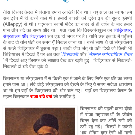
तीस दिसंबर केरल में बिताया हमारा आखिरी दिन था। नए साल का स्वागत हम
सब ट्रेन में ही करने वाले थे। हमारी वापसी की ट्रेन ३१ की सुबह एलेप्पी
(Alleppy) से थी। पद्मनवा स्वामी मंदिर का बाहर से ही दर्शन के बाद हमारे
पास तीन घंटे का समय और था। पता चला कि तिरुअनंतपुरम का
चिड़ियाघर,
संग्रहालय और चित्रालय
सब एक ही जगह पर है। यानि उस इलाके में पहुँचने
के बाद दो तीन घंटों का समय यूँ निकल जाना था। बच्चे साथ थे तो संग्रहालय
से पहले चिड़ियाघर में घुसना पड़ा। बाकी जीव जंतु तो वही दिखे जो किसी भी
चिड़ियाघर में दिखते हैं पर अब तक
'
डिस्कवरी'
और
'नेशनल ज्योग्राफिक चैनल
' में दिखते आए जिराफ को साक्षात देख कर खुशी हुई। चिड़ियाघर से निकलते-
निकलते दो घंटे बीत चुके थे।
चित्रालय या संग्रहालय में से किसी एक में जाने के लिए सिर्फ एक घंटे का समय
हमारे पास था। लंबे चौड़े संग्रहालय को देखने के लिए ये समय सर्वथा अपर्याप्त
था तो हम वहाँ के चित्रालय की ओर चले गए। यहाँ का चित्रालय केरल के
महान चित्रकार
राजा रवि वर्मा
को समर्पित है।
चित्रालय की पहली कला दीर्घा
में राजा महाराजाओं के जीवंत
चित्र देख कर आँखें ठगी की
ठगी रह गईं। चित्रों में उकेरी
भाव भंगिमा कुछ ऍसी थीं मानो