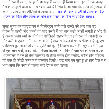
तक केरल में ज्यादातर हमने शाकाहारी व्यंजन ही लिया था। इसकी एक वजह
मेरा शाकाहारी होना था। पर शाम को ये निर्णय लिया गया कि आज कोट्टायम में
खाना अलग अलग टोलियों में खाया जाए।
मजे की बात ये रही दो लोगों का वेज
भोजन का बिल तीन लोगों के नॉन वेज मछली के बिल से अधिक आया।
सुबह सुबह हम कोट्टायम से त्रिवेंद्रम जाने वाले रास्ते की ओर चल पड़े।
केरल के शहरों और कस्बों को पार करने में एक बात बड़ी अच्छी लगती है और वो
है अलग अलग धर्मों के लोगों का शांतिपूर्ण सहअस्तित्व। केरल की आबादी पर
गौर करें तो २००१ की जनगणना के हिसाब से केरल में ५६ प्रतिशत हिन्दू, २५
प्रतिशत मुसलमान और १९ प्रतिशत ईसाई निवास करते हैं। पूरे रास्ते में एक
से एक भव्य चर्च, मंदिर और मस्जिद दिखते रहे। दिन में जब हम कोल्लम में एक
भोजनालय में गए तो कैश काउंटर के ठीक ऊपर ईसा मसीह, गणेश और मस्जिद
की एक ही फोटो फ्रेम में ये तसवीर दिखी। देख कर मन खुश हुआ और दिल में ये
भाव आया कि काश ये जज़्बा सारे देश में बना रहता!