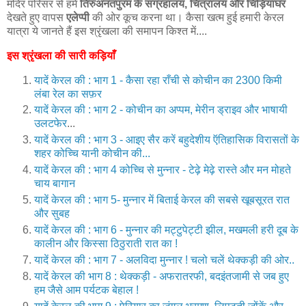
मंदिर परिसर से हमें
तिरुअनंतपुरम के संग्रहालय, चित्रालय और चिड़ियाघर
देखते हुए वापस
एलेप्पी
की ओर कूच करना था। कैसा खत्म हुई हमारी केरल
यात्रा ये जानते हैं इस श्रृंखला की समापन किश्त में....
इस श्रृंखला की सारी कड़ियाँ
यादें केरल की : भाग 1 - कैसा रहा राँची से कोचीन का 2300 किमी
लंबा रेल का सफ़र
यादें केरल की : भाग 2 - कोचीन का अप्पम, मेरीन ड्राइव और भाषायी
उलटफेर
...
यादें केरल की : भाग 3 - आइए सैर करें बहुदेशीय ऍतिहासिक विरासतों के
शहर कोच्चि यानी कोचीन की...
यादें केरल की : भाग 4 कोच्चि से मुन्नार - टेढ़े मेढ़े रास्ते और मन मोहते
चाय बागान
यादें केरल की : भाग 5- मुन्नार में बिताई केरल की सबसे खूबसूरत रात
और सुबह
यादें केरल की : भाग 6 - मुन्नार की मट्टुपेट्टी झील, मखमली हरी दूब के
कालीन और किस्सा ठिठुराती रात का !
यादें केरल की : भाग 7 - अलविदा मुन्नार ! चलो चलें थेक्कड़ी की ओर..
यादें केरल की भाग 8 : थेक्कड़ी - अफरातरफी, बदइंतजामी से जब हुए
हम जैसे आम पर्यटक बेहाल !