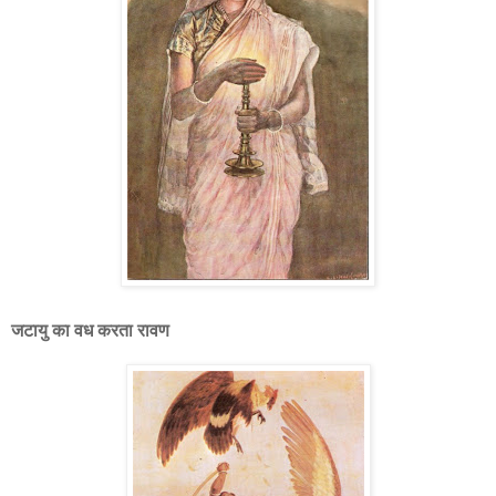
जटायु का वध करता रावण