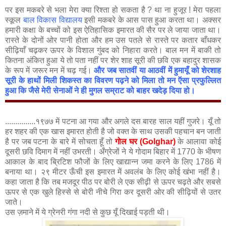
पर इस मकबरे से भला मेरा क्या रिश्ता हो सकता है ? था ना हुजूर ! मेरा पहला
स्कूल
बाल विकास विद्यालय
इसी मकबरे के आस पास हुआ करता था। अक्सर
हमारी कक्षा के बच्चों को इस ऐतिहासिक इमारत की सैर पर ले जाया जाता था।
रास्ते के दोनों ओर पानी होता और हम उस पतले से रास्ते पर कतार बाँधकर
सीढ़ियाँ चढ़कर ऊपर के विशाल गुंबद को निहारा करते। बाल मन में बाकी तो
कितना अंकित हुआ ये तो पता नहीं पर शेर शाह सूरी की छवि एक बहादुर शासक
के रूप में जरूर मन में चढ़ गई।
और जब सातवीं या आठवीं में हुमायूँ को शेरशाह
सूरी के हाथों मिली शिकस्त का विवरण पढ़ने को मिला तो मन ऍसा प्रफुल्लित
हुआ कि जैसे मेरी सेनाओं ने ही मुगल सम्राट को बाहर खदेड़ दिया हो।
...............१९७७ में पटना आ गया और अगले दस बारह साल यहीं गुजरे। यूँ तो
हर शहर की एक खास इमारत होती है जो वक्त के साथ उसकी पहचान बन जाती
है पर जब पटना के बारे में सोचता हूँ तो
गोल घर (Golghar)
के आलावा कोई
दूसरी छवि दिमाग में नहीं उभरती। अँग्रेजों ने ये गोदाम बिहार में 1770 के भीषण
आकाल के बाद ब्रिटिश फौजों के लिए खाद्यान्न जमा करने के लिए 1786 में
बनाया था। २९ मीटर ऊँची इस इमारत में अवलंब के लिए कोई खंभा नहीं है।
कहा जाता है कि तब मजदूर पीठ पर बोरी ले एक सीढ़ी से ऊपर चढ़ते और सबसे
ऊपर से एक खुले हिस्से से बोरी नीचे गिरा कर दूसरी ओर की सीढ़ियों से उतर
जाते।
उस ज़माने में ये ग्रेनरी गंगा नदी से कुछ यूँ दिखाई पड़ती थी।