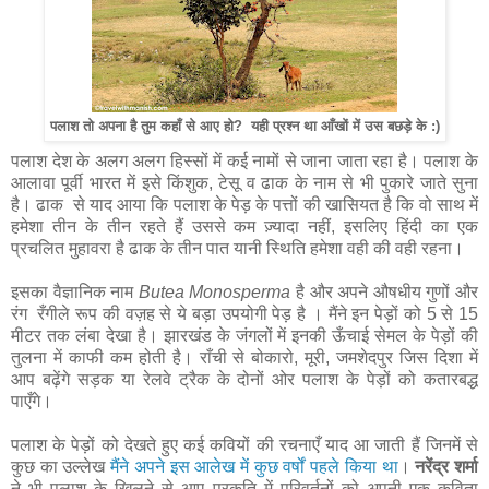
पलाश तो अपना है तुम कहाँ से आए हो? यही प्रश्न था आँखों में उस बछड़े के :)
पलाश देश के अलग अलग हिस्सों में कई नामों से जाना जाता रहा है। पलाश के
आलावा पूर्वी भारत में इसे किंशुक, टेसू व ढाक के नाम से भी पुकारे जाते सुना
है। ढाक से याद आया कि पलाश के पेड़ के पत्तों की खासियत है कि वो साथ में
हमेशा तीन के तीन रहते हैं उससे कम ज़्यादा नहीं, इसलिए हिंदी का एक
प्रचलित मुहावरा है ढाक के तीन पात यानी स्थिति हमेशा वही की वही रहना।
इसका वैज्ञानिक नाम
Butea Monosperma
है और अपने औषधीय गुणों और
रंग रँगीले रूप की वज़ह से ये बड़ा उपयोगी पेड़ है । मैंने इन पेड़ों को 5 से 15
मीटर तक लंबा देखा है। झारखंड के जंगलों में इनकी ऊँचाई सेमल के पेड़ों की
तुलना में काफी कम होती है। राँची से बोकारो, मूरी, जमशेदपुर जिस दिशा में
आप बढ़ेंगे सड़क या रेलवे ट्रैक के दोनों ओर पलाश के पेड़ों को कतारबद्ध
पाएँगे।
पलाश के पेड़ों को देखते हुए कई कवियों की रचनाएँ याद आ जाती हैं जिनमें से
कुछ का उल्लेख
मैंने अपने इस आलेख में कुछ वर्षों पहले किया था
।
नरेंद्र शर्मा
ने भी पलाश के खिलने से आए प्रकृति में परिवर्तनों को अपनी एक कविता