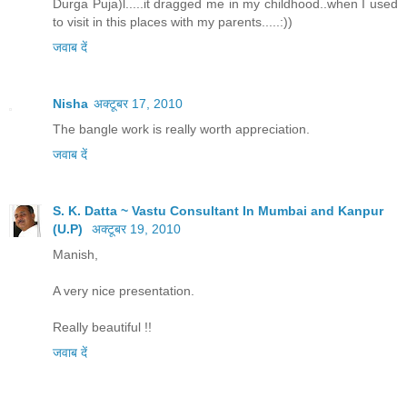
Durga Puja)l.....it dragged me in my childhood..when I used
to visit in this places with my parents.....:))
जवाब दें
Nisha
अक्टूबर 17, 2010
The bangle work is really worth appreciation.
जवाब दें
S. K. Datta ~ Vastu Consultant In Mumbai and Kanpur
(U.P)
अक्टूबर 19, 2010
Manish,
A very nice presentation.
Really beautiful !!
जवाब दें