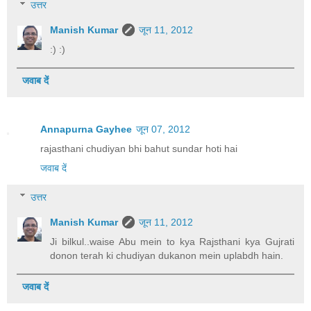
उत्तर
Manish Kumar
जून 11, 2012
:) :)
जवाब दें
Annapurna Gayhee
जून 07, 2012
rajasthani chudiyan bhi bahut sundar hoti hai
जवाब दें
उत्तर
Manish Kumar
जून 11, 2012
Ji bilkul..waise Abu mein to kya Rajsthani kya Gujrati
donon terah ki chudiyan dukanon mein uplabdh hain.
जवाब दें