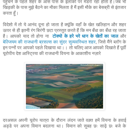
पहुँचने के पहले शहर के आस पास के इलाकों पर मँडरा रहा होता है।जब भी
खिड़की के पास मुझे बैठने का मौका मिलता है मैं इसी मौके का बेसब्री से इंतजार
करता हूँ।
विदेशो में तो ये आनंद दूना हो जाता है क्यूंकि वहाँ के खेत खलिहान और शहर
ऊपर से ही इतनी रंग बिरंगी छटा प्रस्तुत करते हैं कि मन बँधा का बँधा रह जाता
है। आपको याद तो होगा ना
टोक्यो के हरे भरे धान के खेतों का जाल
और
बेल्जियम की राजधानी ब्रसल्स का सुंदर सुव्यवस्थित शहर
, जिसे मैंने ब्लॉग के
इन पन्नों पर आपको पहले दिखाया था।। तो चलिए आज आपको दिखाते हैं पूर्वी
यूरोपीय देश आस्ट्रिया की राजधानी वियना के आकाशीय नज़ारे
दरअसल अपनी यूरोप यात्रा के दौरान लंदन जाते वक़्त हमें वियना के हवाई
अड्डे पर अपना विमान बदलना था। विमान को सुबह छः साढ़े छः बजे के