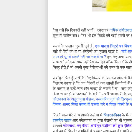
ऐसा नहीं कि दिक्कतें नहीं आयीं। खासकर
वार्षिक संगीतमा
बहुत ही कठिन रहा। फिर भी इस चिट्ठे की गाड़ी पटरी पर 
समय के आलावा दूसरी चुनौती,
एक यात्रा चिट्ठे पर विष
चाहे वो हिंदी का हो या अंग्रेजी का जूझता रहता है।
चाहे आप
साल तो घूमते घामते नहीं रह सकते ना ?
इसलिए अगर आप अंग्
संस्मरणों को एक साथ नहीं पेश कर देते बल्कि 'फिलर' के त
चित्र होते हैं जो अपनी कुछ विशेषताओं की वजह से एक माइक्
जब 'मुसाफ़िर हूँ यारों' के लिए फिलर की समस्या आई तो मैंन
विलक्षण बनाया है कि एक जिंदगी तो क्या लाखों जिंदगियों मे
के माध्यम से उन्हें जान और समझ तो सकते हैं ना। सच कहू
विलक्षण जगहों या घटनाओं के बारे में अपनी जानकारी के सम
कोलकाता के अद्भुत पूजा पंडाल, कलावंतिन दुर्ग की त्रिभुज
जितना आनंद मिला उतना ही उसके बारे में चित्र पहेली क
पिछले साल मेरे साथ आपने उड़ीसा में
भितरकनिका
कै मैन
हरमंदिर साहब
और कोलकाता के पूजा पंडालों का भी भ्रमण 
आपको
सोमनाथ, नए दीघा, चाँदीपुर उड़ीसा की कुछ ऐतिह
जहाँ का मैं पिछले छः महिनों में चक्कर लगा चुका हूँ। यानि 