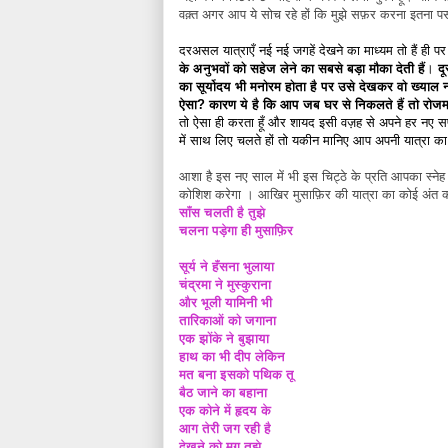
वक़्त अगर आप ये सोच रहे हों कि मुझे सफ़र करना इतना पसंद
दरअसल यात्राएँ नई नई जगहें देखने का माध्यम तो हैं ही प
के अनुभवों को सहेज लेने का सबसे बड़ा मौका देती हैं
।
द
का सूर्योदय भी मनोरम होता है पर उसे देखकर वो ख्याल नह
ऐसा? कारण ये है कि आप जब घर से निकलते हैं तो रोजमर्
तो ऐसा ही करता हूँ और शायद इसी वज़ह से अपने हर नए सफ
में साथ लिए चलते हों तो यकीन मानिए आप अपनी यात्रा का क
आशा है इस नए साल में भी इस चिट्ठे के प्रति आपका स्नेह
कोशिश करेगा । आखिर मुसाफ़िर की यात्रा का कोई अंत क
साँस चलती है तुझे
चलना पड़ेगा ही मुसाफ़िर
सूर्य ने हँसना भुलाया
चंद्रमा ने मुस्कुराना
और भूली यामिनी भी
तारिकाओं को जगाना
एक झोंके ने बुझाया
हाथ का भी दीप लेकिन
मत बना इसको पथिक तू
बैठ जाने का बहाना
एक कोने में हृदय के
आग तेरी जग रही है
देखने को मग तुझे