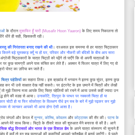
लाओं
के दौरान
मुसाफिर हूँ यारों (Musafir Hoon Yaaron)
के लिए समय निकालना तो
धीरे धीरे ही सही, खिसकती रही।
यवस्तु की निरंतरता बनाए रखने की थी
। दरअसल इस समस्या से हर यात्रा चिट्ठाकार
 कितने बड़े घुमक्कड़ क्यूँ ना हों घर, परिवार और नौकरी की बंदिशों के बीच आप सारा
रेजी चिट्ठाकारों के यात्रा चिट्ठों को पढ़ेंगे तो पाएँगे कि वो अपनी यात्राओं के
ौर पर कुछ सामग्री अपने पास संचित कर लेते हैं। अक्सर ये फिलर यात्रा में लिए गए वो
रो पोस्ट का ज़रिया बन जाते हैं।
े
चित्र पहेलियों
का सहारा लिया। इस ब्रह्मांड में भगवान ने इतना कुछ सुंदर, इतना कुछ
ं चाह कर भी उसे साक्षात देख नहीं सकते। पर इंटरनेट के इस ज़माने में चित्रों और लेखों
ँ तो मुझे जितना मजा आपके लिए चित्र पहेलियों को रचने में आया उससे कहीं ज्यादा उन
ृद्ध होने की वज़ह से आया।
उनाकोटि, त्रिपुरा के पत्थर पर नक्काशे चित्र हों या
ाकार चोटी हो या फिर सोकोत्रा के विलक्षण पौधे इन सब के बारे में मुझे पढ़कर कर मुझे
े माध्यम से जानकर आपको भी आया होगा ऐसी आशा है।
ग्रोव जंगलों और केरल में
मुन्नार
,
कोच्चि
,
कोवलम
और
कोट्टायम
की सैर की।
पटना के
आपने मेरे साथ किया। चिट्ठे के तीसरे साल की शुरुआत मेंने बनारस से की है। आगे
ासिक बौद्ध विरासतों और भारत के एक विशाल डैम
के अपने यात्रा संस्मरण भी सुनाने हैं
संक्षेप में कहूँ तो इन सब यात्राओं की कहानियाँ आपको फ्लैशबैक में बताई जाएँगी। ये पढ़ते