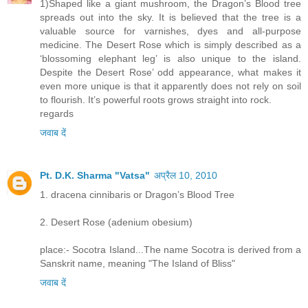
1)Shaped like a giant mushroom, the Dragon’s Blood tree
spreads out into the sky. It is believed that the tree is a
valuable source for varnishes, dyes and all-purpose
medicine. The Desert Rose which is simply described as a
‘blossoming elephant leg’ is also unique to the island.
Despite the Desert Rose’ odd appearance, what makes it
even more unique is that it apparently does not rely on soil
to flourish. It’s powerful roots grows straight into rock.
regards
जवाब दें
Pt. D.K. Sharma "Vatsa"
अप्रैल 10, 2010
1. dracena cinnibaris or Dragon’s Blood Tree
2. Desert Rose (adenium obesium)
place:- Socotra Island...The name Socotra is derived from a
Sanskrit name, meaning "The Island of Bliss"
जवाब दें