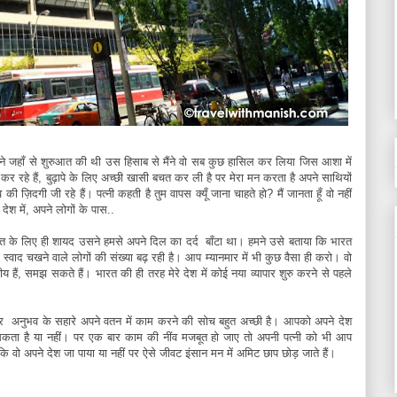
े जहाँ से शुरुआत की थी उस हिसाब से मैंने वो सब कुछ हासिल कर लिया जिस आशा में
ी कर रहे हैं, बुढ़ापे के लिए अच्छी खासी बचत कर ली है पर मेरा मन करता है अपने साथियों
ज़िदगी जी रहे हैं। पत्नी कहती है तुम वापस क्यूँ जाना चाहते हो? मैं जानता हूँ वो नहीं
श में, अपने लोगों के पास..
ति के लिए ही शायद उसने हमसे अपने दिल का दर्द बाँटा था। हमने उसे बताया कि भारत
ा स्वाद चखने वाले लोगों की संख्या बढ़ रही है। आप म्यानमार में भी कुछ वैसा ही करो। वो
ीय हैं, समझ सकते हैं। भारत की ही तरह मेरे देश में कोई नया व्यापार शुरु करने से पहले
कर अनुभव के सहारे अपने वतन में काम करने की सोच बहुत अच्छी है। आपको अपने देश
कता है या नहीं। पर एक बार काम की नींव मजबूत हो जाए तो अपनी पत्नी को भी आप
कि वो अपने देश जा पाया या नहीं पर ऐसे जीवट इंसान मन में अमिट छाप छोड़ जाते हैं।